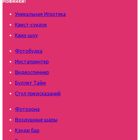
Новинки!
Уникальная Игротека
Квест-сундук
Квиз-шоу
Фотобудка
Инстапринтер
Видеоспиннер
Буллет Тайм
Стул предсказаний
Фотозона
Воздушные шары
Кэнди бар