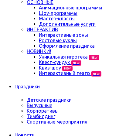
ОСНОВНЫЕ
Анимационные программы
Шоу-программы
Мастер-классы
Дополнительные услуги
ИНТЕРАКТИВ
Интерактивные зоны
Ростовые куклы
Оформление праздника
НОВИНКИ!
Уникальная игротека
NEW
Квест-сундук
NEW
Квиз-шоу
NEW
Интерактивный театр
NEW
Праздники
Детские праздники
Выпускные
Корпоративы
Тимбилдинг
Спортивные мероприятия
Новости