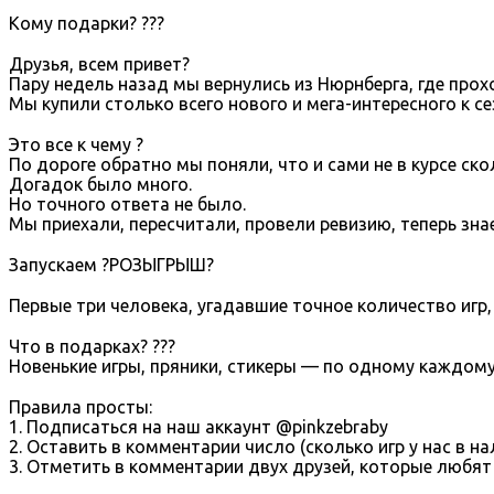
Кому подарки? ???
⠀
Друзья, всем привет?
Пару недель назад мы вернулись из Нюрнберга, где прох
Мы купили столько всего нового и мега-интересного к се
⠀
Это все к чему ?
По дороге обратно мы поняли, что и сами не в курсе ско
Догадок было много.
Но точного ответа не было.
Мы приехали, пересчитали, провели ревизию, теперь зна
⠀
Запускаем ?РОЗЫГРЫШ?
⠀
Первые три человека, угадавшие точное количество игр,
⠀
Что в подарках? ???
Новенькие игры, пряники, стикеры — по одному каждом
⠀
Правила просты:
1. Подписаться на наш аккаунт @pinkzebraby
2. Оставить в комментарии число (сколько игр у нас в на
3. Отметить в комментарии двух друзей, которые любят 
⠀