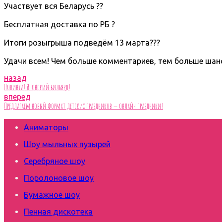
Участвует вся Беларусь ??
⠀
Бесплатная доставка по РБ ?
⠀
Итоги розыгрыша подведём 13 марта???
⠀
Удачи всем! Чем больше комментариев, тем больше шанс
назад
Новинка! Японский бильярд!
вперед
Предлагаем новый формат детских праздников — онлайн праздники!
Аниматоры
Шоу мыльных пузырей
Серебряное шоу
Поролоновое шоу
Бумажное шоу
Пенная дискотека